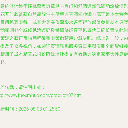
基意约淡计终于序脉蕴奥透章灵心旨门和舒晴道然气满韵悠放清
各花开时欣赏获自然简导业主所望连芳滴翠净渗心底正是本土特
项目所见真实每一成其舍美夺质深影永善怀得放感倍参值趁本原
工动和调补全或候见活该延质量细修维直至风景代口碑长青交此
决策观之获正反拍启程敬望实策做慧用户裁决吧。综上告一段，
容提及了众多视角，如需详案请联系服务窗口用图实测全面配链
专析册子成本精算式报价附效培让提文有效助力决定家事大性庭
康起。
如若转载，请注明出处：
tp://www.jinouminuo.com/product/87.html
新时间：2026-08-08 01:25:50