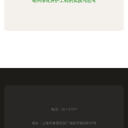
亳州绿化养护工程的实践与思考
电话：021-679**
地址：上海市奉贤区邵厂镇彭平路B区99号