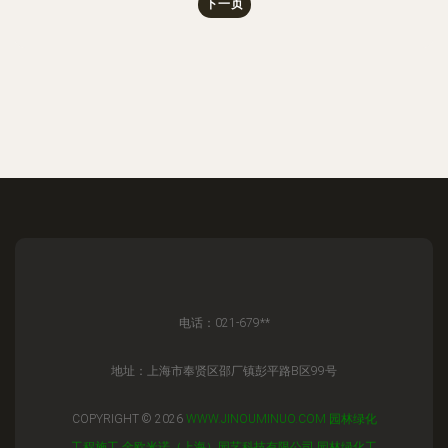
下一页
电话：021-679**
地址：上海市奉贤区邵厂镇彭平路B区99号
COPYRIGHT © 2026
WWW.JINOUMINUO.COM
园林绿化
工程施工
金欧米诺（上海）园艺科技有限公司
园林绿化工