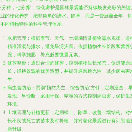
“三分种，七分养”，绿化养护是园林景观能否持续焕发光彩的关键
专业的绿化养护，绝非简单的浇水、除草，而是一套涵盖全年、
对不同植物特性的科学管理体系。
水肥管理
：根据季节、天气、土壤墒情及植物需水规律，进
精准灌溉与排水，避免旱涝灾害。依据植物生长阶段和营养
况，科学施肥，补充必要微量元素。
修剪整形
：通过合理的修剪，控制植物生长形态，促进健康
长，维持景观的优美造型，并提升通风透光性，减少病虫害
生。
病虫害防治
：贯彻“预防为主，综合防治”方针，定期巡查，
发现、早诊断，采用环保、精准的方式控制病虫害，保护生
环境。
土壤管理与补植更新
：定期松土、除草，改善土壤结构。对
长不良或死亡的苗木及时补植，并对老化景观进行有计划地
新升级。