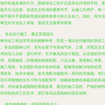
在城市快速发展的今天，园林绿化工程不仅是美化环境的手段，
是提升生活品质、促进生态和谐的重要环节。从施工到养护，每
个细节都关乎着园林景观的最终效果与持久生命力。因此，将专
的事交给专业的人来做，显得尤为重要和靠谱。
一、 专业设计施工：奠定景观基石
园林绿化工程远非简单的植树种草，而是一项综合性极强的系统
程。专业的园林公司，首先会基于对场地气候、土壤、光照及业
需求的深入分析，进行科学、艺术兼具的设计规划。从宏观的空
布局、景观轴线，到微观的植物搭配、小品点缀，都需精心考量
在施工现场，专业团队凭借丰富的经验，能够高效解决地形处理
土壤改良、给排水铺设、苗木选配与栽植等一系列技术难题。他
深谙不同植物的生长习性与搭配美学，能确保植物在移栽后的高
活率，并快速形成预期的景观效果。规范的施工流程、严格的材
把控和熟练的工艺技术，是打造高品质园林的坚实保障。
二、 科学精细养护：维系景观生命力