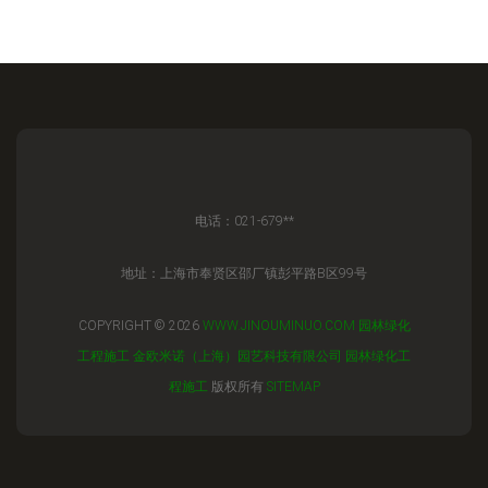
电话：021-679**
地址：上海市奉贤区邵厂镇彭平路B区99号
COPYRIGHT © 2026
WWW.JINOUMINUO.COM
园林绿化
工程施工
金欧米诺（上海）园艺科技有限公司
园林绿化工
程施工
版权所有
SITEMAP