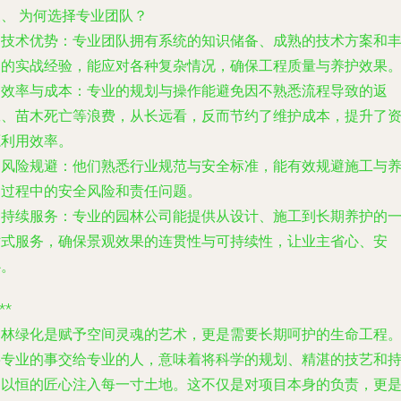
、 为何选择专业团队？
.
技术优势
：专业团队拥有系统的知识储备、成熟的技术方案和
富的实战经验，能应对各种复杂情况，确保工程质量与养护效果
.
效率与成本
：专业的规划与操作能避免因不熟悉流程导致的返
工、苗木死亡等浪费，从长远看，反而节约了维护成本，提升了
源利用效率。
.
风险规避
：他们熟悉行业规范与安全标准，能有效规避施工与
护过程中的安全风险和责任问题。
.
持续服务
：专业的园林公司能提供从设计、施工到长期养护的
站式服务，确保景观效果的连贯性与可持续性，让业主省心、安
心。
**
园林绿化是赋予空间灵魂的艺术，更是需要长期呵护的生命工程
将专业的事交给专业的人，意味着将科学的规划、精湛的技艺和
之以恒的匠心注入每一寸土地。这不仅是对项目本身的负责，更